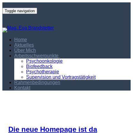
Toggle navigation
Home
Aktuelles
Über Mich
Arbeitsschwerpunkte
Psychoonkologie
Biofeedback
Psychotherapie
Supervision und Vortragstätigkeit
Rahmenbedingungen
Kontakt
Die neue Homepage ist da